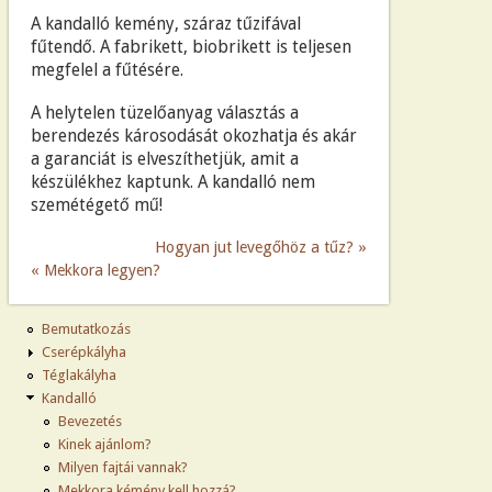
A kandalló kemény, száraz tűzifával
fűtendő. A fabrikett, biobrikett is teljesen
megfelel a fűtésére.
A helytelen tüzelőanyag választás a
berendezés károsodását okozhatja és akár
a garanciát is elveszíthetjük, amit a
készülékhez kaptunk. A kandalló nem
szemétégető mű!
Hogyan jut levegőhöz a tűz?
Mekkora legyen?
Bemutatkozás
Cserépkályha
Téglakályha
Kandalló
Bevezetés
Kinek ajánlom?
Milyen fajtái vannak?
Mekkora kémény kell hozzá?