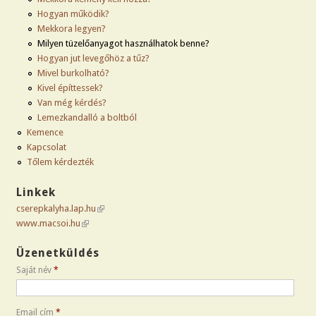
Hogyan működik?
Mekkora legyen?
Milyen tüzelőanyagot használhatok benne?
Hogyan jut levegőhöz a tűz?
Mivel burkolható?
Kivel építtessek?
Van még kérdés?
Lemezkandalló a boltból
Kemence
Kapcsolat
Tőlem kérdezték
Linkek
cserepkalyha.lap.hu
(link is external)
www.macsoi.hu
(link is external)
Üzenetküldés
Saját név
*
Email cím
*