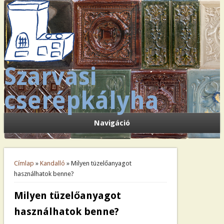
Szarvasi
cserépkályha
Navigáció
Jelenlegi hely
Címlap
»
Kandalló
» Milyen tüzelőanyagot
használhatok benne?
Milyen tüzelőanyagot
használhatok benne?