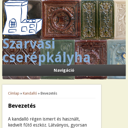
Szarvasi
cserépkályha
Navigáció
Jelenlegi hely
Címlap
»
Kandalló
» Bevezetés
Bevezetés
A kandalló régen ismert és használt,
kedvelt fűtő eszköz. Látványos, gyorsan