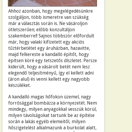
Ahhoz azonban, hogy megelégedésünkre
szolgáljon, több ismeretre van szükség
már a választás során is. Ne vásároljon
ötletszerűen; előbb konzultáljon
szakemberrel! Sajnos többször előfordult
már, hogy valaki kifizetett egy akciós
tűztérbetétet egy áruházban, hazavitte,
majd felkereste a kandalló építőt, hogy
építsen köré egy tetszetős díszletet. Persze
kiderült, hogy a vásárolt betét nem lesz
elegendő teljesítményű, így el kellett adni
(áron alul) és venni kellett egy nagyobb
készüléket.
A kandalló magas hőfokon üzemel, nagy
forrósággal bombázza a környezetét. Nem
mindegy, milyen anyagokkal vesszük körül,
milyen távolságokat tartunk be az építése
során a lakás egyéb elemeitől, milyen
hőszigetelést alkalmazunk a burkolat alatt,