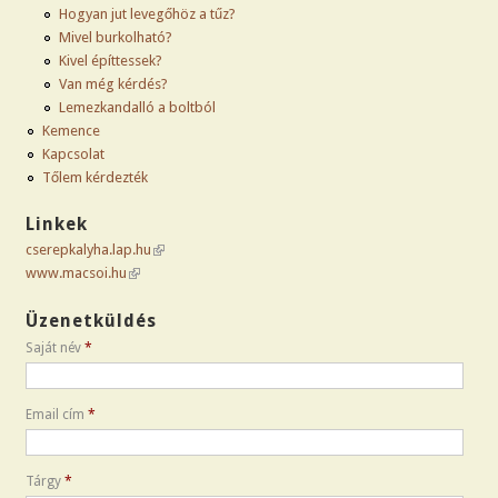
Hogyan jut levegőhöz a tűz?
Mivel burkolható?
Kivel építtessek?
Van még kérdés?
Lemezkandalló a boltból
Kemence
Kapcsolat
Tőlem kérdezték
Linkek
cserepkalyha.lap.hu
(link is external)
www.macsoi.hu
(link is external)
Üzenetküldés
Saját név
*
Email cím
*
Tárgy
*